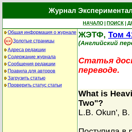
Журнал Экспериментал
НАЧАЛО
|
ПОИСК
|
Д
Общая информация о журнале
ЖЭТФ,
Том 4
Золотые страницы
(Английский пер
Адреса редакции
Содержание журнала
Статья дост
Сообщения редакции
переводе.
Правила для авторов
Загрузить статью
Проверить статус статьи
What is Heav
Two"?
L.B. Okun'
,
B.
Поступила в 