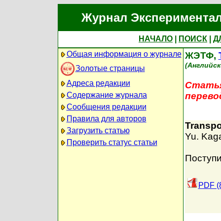
Журнал Экспериментал
НАЧАЛО
|
ПОИСК
|
Д
Общая информация о журнале
ЖЭТФ,
(Английск
Золотые страницы
Адреса редакции
Статья
Содержание журнала
перево
Сообщения редакции
Правила для авторов
Transpo
Загрузить статью
Yu. Kag
Проверить статус статьи
Поступи
PDF (