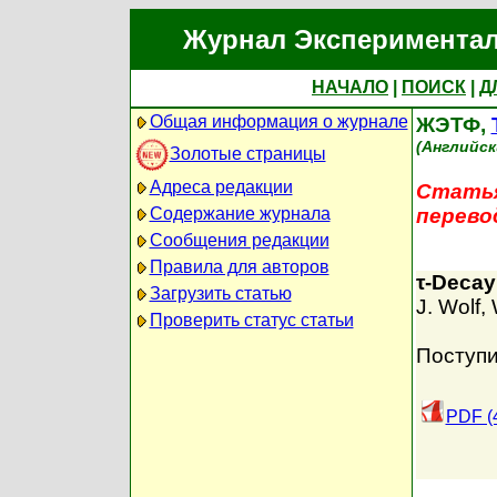
Журнал Экспериментал
НАЧАЛО
|
ПОИСК
|
Д
Общая информация о журнале
ЖЭТФ,
(Английск
Золотые страницы
Адреса редакции
Статья
Содержание журнала
перево
Сообщения редакции
Правила для авторов
τ-Decay
Загрузить статью
J. Wolf
,
Проверить статус статьи
Поступи
PDF (