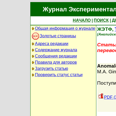
Журнал Экспериментал
НАЧАЛО
|
ПОИСК
|
Д
Общая информация о журнале
ЖЭТФ,
(Английск
Золотые страницы
Адреса редакции
Статья
Содержание журнала
перево
Сообщения редакции
Правила для авторов
Anomalo
Загрузить статью
M.A. Gin
Проверить статус статьи
Поступи
PDF (