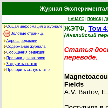
Журнал Экспериментал
НАЧАЛО
|
ПОИСК
|
Д
Общая информация о журнале
ЖЭТФ,
Том 4
Золотые страницы
(Английский пер
Адреса редакции
Содержание журнала
Статья дост
Сообщения редакции
переводе.
Правила для авторов
Загрузить статью
Проверить статус статьи
Magnetoacous
Fields
A.V. Bartov
,
E.
Поступила в 