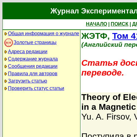
Журнал Экспериментал
НАЧАЛО
|
ПОИСК
|
Д
Общая информация о журнале
ЖЭТФ,
Том 4
Золотые страницы
(Английский пер
Адреса редакции
Содержание журнала
Статья дост
Сообщения редакции
переводе.
Правила для авторов
Загрузить статью
Проверить статус статьи
Theory of Ele
in a Magnetic 
Yu. A. Firsov
,
Поступила в 