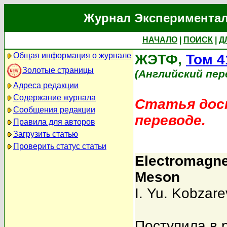
Журнал Экспериментал
НАЧАЛО
|
ПОИСК
|
Д
Общая информация о журнале
ЖЭТФ,
Том 4
Золотые страницы
(Английский пер
Адреса редакции
Содержание журнала
Статья дост
Сообщения редакции
переводе.
Правила для авторов
Загрузить статью
Проверить статус статьи
Electromagnet
Meson
I. Yu. Kobzare
Поступила в 