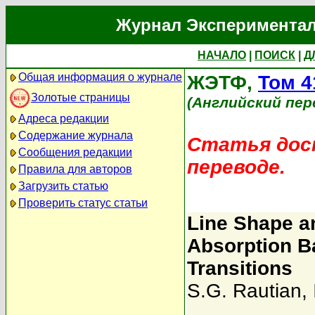
Журнал Экспериментал
НАЧАЛО
|
ПОИСК
|
Д
Общая информация о журнале
ЖЭТФ,
Том 4
Золотые страницы
(Английский пер
Адреса редакции
Содержание журнала
Статья дост
Сообщения редакции
переводе.
Правила для авторов
Загрузить статью
Проверить статус статьи
Line Shape an
Absorption B
Transitions
S.G. Rautian
,