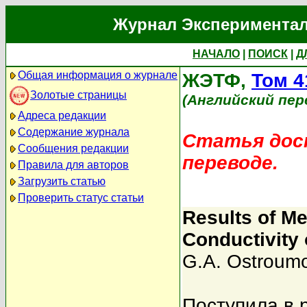
Журнал Экспериментал
НАЧАЛО
|
ПОИСК
|
Д
Общая информация о журнале
ЖЭТФ,
Том 4
Золотые страницы
(Английский пер
Адреса редакции
Содержание журнала
Статья дост
Сообщения редакции
переводе.
Правила для авторов
Загрузить статью
Проверить статус статьи
Results of Me
Conductivity 
G.A. Ostroum
Поступила в 