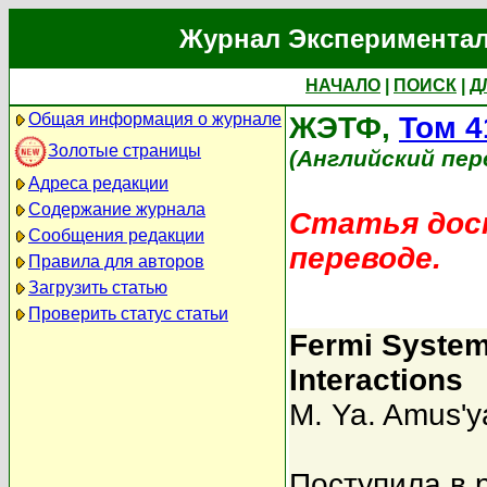
Журнал Экспериментал
НАЧАЛО
|
ПОИСК
|
Д
Общая информация о журнале
ЖЭТФ,
Том 4
Золотые страницы
(Английский пер
Адреса редакции
Содержание журнала
Статья дост
Сообщения редакции
переводе.
Правила для авторов
Загрузить статью
Проверить статус статьи
Fermi System
Interactions
M. Ya. Amus'y
Поступила в 