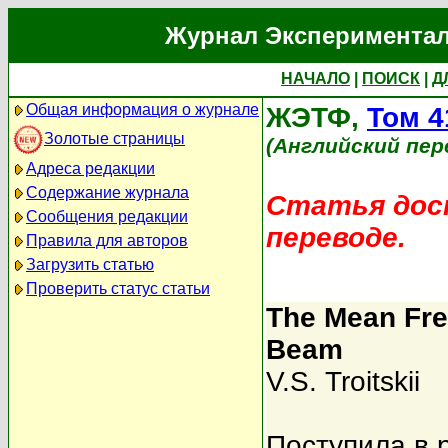
Журнал Экспериментал
НАЧАЛО
|
ПОИСК
|
Д
Общая информация о журнале
ЖЭТФ,
Том 4
Золотые страницы
(Английский пер
Адреса редакции
Содержание журнала
Статья дост
Сообщения редакции
переводе.
Правила для авторов
Загрузить статью
Проверить статус статьи
The Mean Free
Beam
V.S. Troitskii
Поступила в 