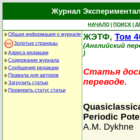
Журнал Экспериментал
НАЧАЛО
|
ПОИСК
|
Д
Общая информация о журнале
ЖЭТФ,
Том 4
Золотые страницы
(Английский пер
)
Адреса редакции
Содержание журнала
Сообщения редакции
Статья дост
Правила для авторов
переводе.
Загрузить статью
Проверить статус статьи
Quasiclassica
Periodic Pote
A.M. Dykhne