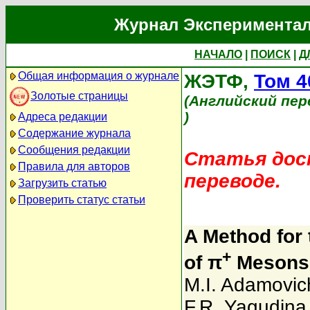
Журнал Экспериментал
НАЧАЛО
|
ПОИСК
|
Д
Общая информация о журнале
ЖЭТФ,
Том 4
Золотые страницы
(Английский пер
)
Адреса редакции
Содержание журнала
Сообщения редакции
Статья дост
Правила для авторов
переводе.
Загрузить статью
Проверить статус статьи
A Method for
+
of π
Mesons 
M.I. Adamovic
F.R. Yagudina