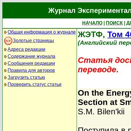
Журнал Экспериментал
НАЧАЛО
|
ПОИСК
|
Д
Общая информация о журнале
ЖЭТФ,
Том 4
Золотые страницы
(Английский пер
Адреса редакции
Содержание журнала
Статья дост
Сообщения редакции
переводе.
Правила для авторов
Загрузить статью
Проверить статус статьи
On the Energ
Section at Sm
S.M. Bilen'kii
Поступила в 