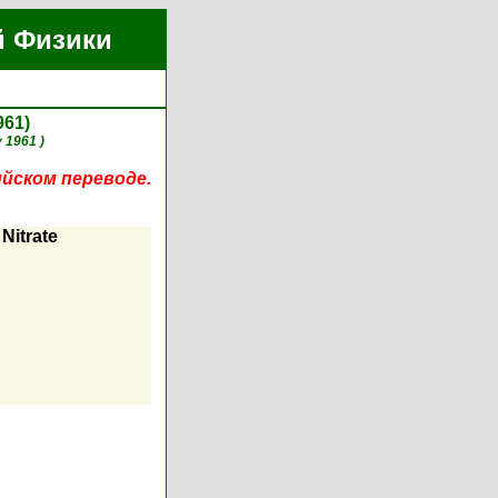
й Физики
961)
 1961 )
ийском переводе.
Nitrate