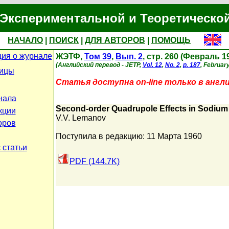
Экспериментальной и Теоретическо
НАЧАЛО
|
ПОИСК
|
ДЛЯ АВТОРОВ
|
ПОМОЩЬ
ия о журнале
ЖЭТФ,
Том 39
,
Вып. 2
, стр. 260 (Февраль 1
(Английский перевод - JETP,
Vol. 12
,
No. 2
,
p. 187
, February
ницы
Статья доступна on-line только в англ
нала
Second-order Quadrupole Effects in Sodium 
кции
V.V. Lemanov
оров
Поступила в редакцию: 11 Марта 1960
 статьи
PDF (144.7K)