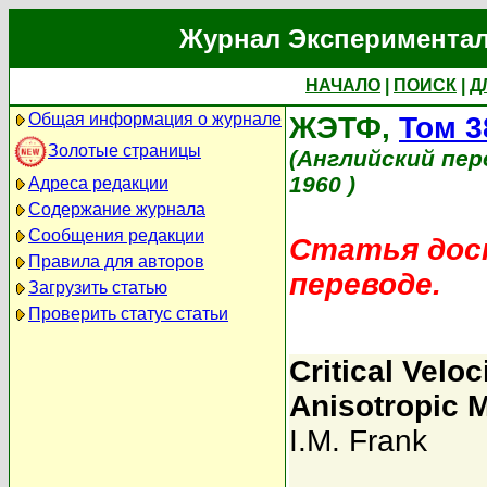
Журнал Экспериментал
НАЧАЛО
|
ПОИСК
|
Д
Общая информация о журнале
ЖЭТФ,
Том 3
Золотые страницы
(Английский пер
1960 )
Адреса редакции
Содержание журнала
Сообщения редакции
Статья дост
Правила для авторов
переводе.
Загрузить статью
Проверить статус статьи
Critical Veloc
Anisotropic 
I.M. Frank