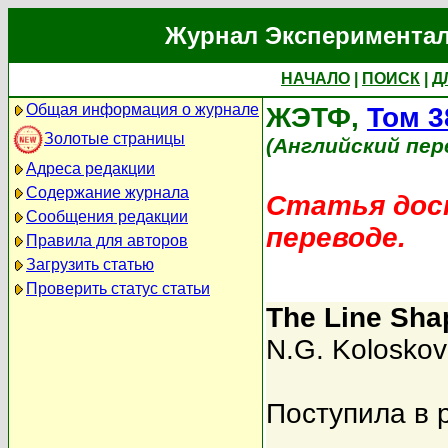
Журнал Экспериментал
НАЧАЛО
|
ПОИСК
|
Д
Общая информация о журнале
ЖЭТФ,
Том 3
Золотые страницы
(Английский пер
Адреса редакции
Содержание журнала
Статья дост
Сообщения редакции
переводе.
Правила для авторов
Загрузить статью
Проверить статус статьи
The Line Sha
N.G. Kolosko
Поступила в 