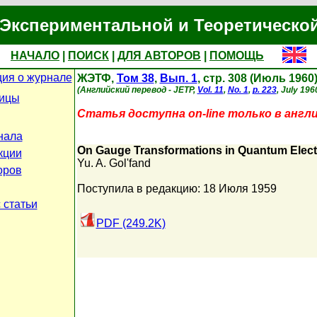
Экспериментальной и Теоретическо
НАЧАЛО
|
ПОИСК
|
ДЛЯ АВТОРОВ
|
ПОМОЩЬ
ия о журнале
ЖЭТФ,
Том 38
,
Вып. 1
, стр. 308 (Июль 1960
(Английский перевод - JETP,
Vol. 11
,
No. 1
,
p. 223
, July 196
ницы
Статья доступна on-line только в англ
нала
On Gauge Transformations in Quantum Elec
кции
Yu. A. Gol'fand
оров
Поступила в редакцию: 18 Июля 1959
 статьи
PDF (249.2K)