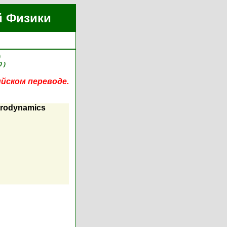
й Физики
)
0 )
ийском переводе.
trodynamics