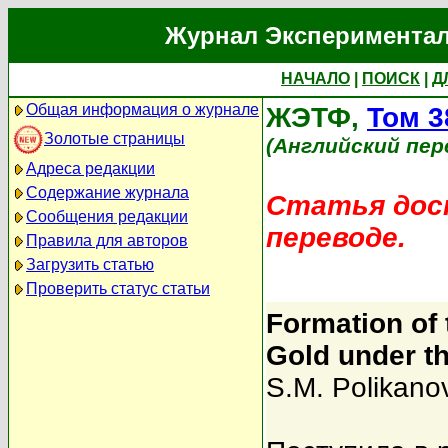
Журнал Экспериментал
НАЧАЛО
|
ПОИСК
|
Д
Общая информация о журнале
ЖЭТФ,
Том 3
Золотые страницы
(Английский пер
Адреса редакции
Содержание журнала
Статья дост
Сообщения редакции
переводе.
Правила для авторов
Загрузить статью
Проверить статус статьи
Formation of
Gold under th
S.M. Polikano