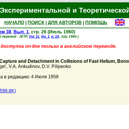
Экспериментальной и Теоретическо
НАЧАЛО
|
ПОИСК
|
ДЛЯ АВТОРОВ
|
ПОМОЩЬ
ом 38
,
Вып. 1
, стр. 26 (Июль 1960)
 перевод - JETP,
Vol. 11
,
No. 1
,
p. 18
, July 1960 )
доступна on-line только в английском переводе.
 Capture and Detachment in Collisions of Fast Helium, Bor
gel'
,
V.A. Ankudinov
,
D.V. Pilipenko
а в редакцию: 4 Июля 1959
598.8K)