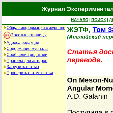
Журнал Экспериментал
НАЧАЛО
|
ПОИСК
|
Д
Общая информация о журнале
ЖЭТФ,
Том 3
Золотые страницы
(Английский пер
Адреса редакции
Содержание журнала
Статья дост
Сообщения редакции
переводе.
Правила для авторов
Загрузить статью
Проверить статус статьи
On Meson-Nuc
Angular Mom
A.D. Galanin
Поступила в 