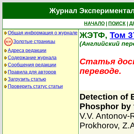
Журнал Экспериментал
НАЧАЛО
|
ПОИСК
|
Д
Общая информация о журнале
ЖЭТФ,
Том 3
Золотые страницы
(Английский пер
Адреса редакции
Содержание журнала
Статья дост
Сообщения редакции
переводе.
Правила для авторов
Загрузить статью
Проверить статус статьи
Detection of 
Phosphor by 
V.V. Antonov-
Prokhorov
,
Z.