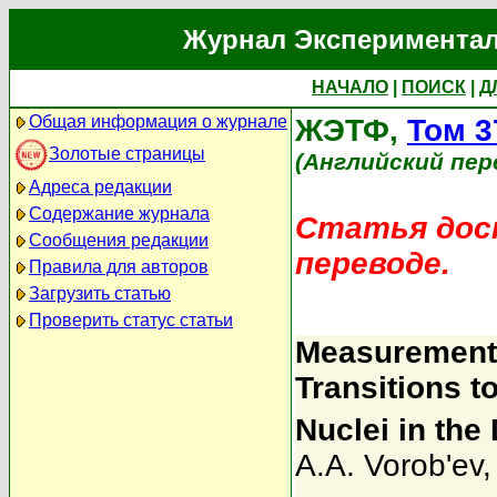
Журнал Экспериментал
НАЧАЛО
|
ПОИСК
|
Д
Общая информация о журнале
ЖЭТФ,
Том 3
Золотые страницы
(Английский пер
Адреса редакции
Содержание журнала
Статья дост
Сообщения редакции
переводе.
Правила для авторов
Загрузить статью
Проверить статус статьи
Measurement o
Transitions t
Nuclei in the
A.A. Vorob'ev