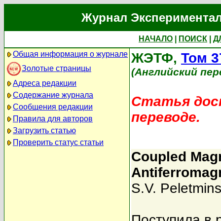
Журнал Экспериментал
НАЧАЛО
|
ПОИСК
|
Д
Общая информация о журнале
ЖЭТФ,
Том 3
Золотые страницы
(Английский пер
Адреса редакции
Содержание журнала
Статья дост
Сообщения редакции
переводе.
Правила для авторов
Загрузить статью
Проверить статус статьи
Coupled Magne
Antiferromag
S.V. Peletmins
Поступила в 