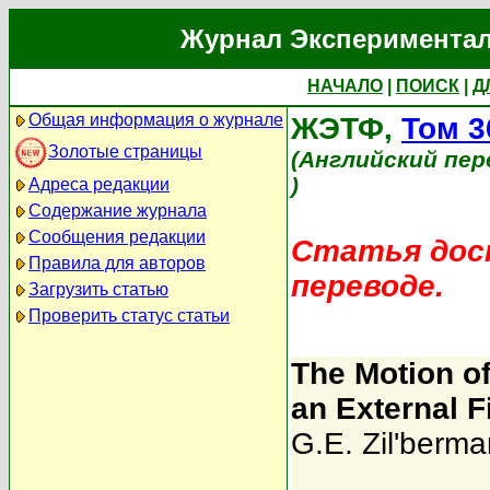
Журнал Экспериментал
НАЧАЛО
|
ПОИСК
|
Д
Общая информация о журнале
ЖЭТФ,
Том 3
Золотые страницы
(Английский пер
)
Адреса редакции
Содержание журнала
Сообщения редакции
Статья дост
Правила для авторов
переводе.
Загрузить статью
Проверить статус статьи
The Motion of
an External F
G.E. Zil'berma