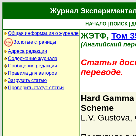
Журнал Экспериментал
НАЧАЛО
|
ПОИСК
|
Д
Общая информация о журнале
ЖЭТФ,
Том 3
Золотые страницы
(Английский пер
Адреса редакции
Содержание журнала
Статья дост
Сообщения редакции
переводе.
Правила для авторов
Загрузить статью
Проверить статус статьи
Hard Gamma 
Scheme
L.V. Gustova
,