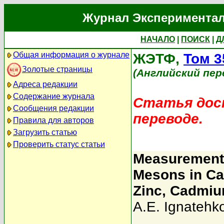
Журнал Экспериментал
НАЧАЛО
|
ПОИСК
|
Д
Общая информация о журнале
ЖЭТФ,
Том 3
Золотые страницы
(Английский пер
Адреса редакции
Содержание журнала
Статья дост
Сообщения редакции
переводе.
Правила для авторов
Загрузить статью
Проверить статус статьи
Measurement o
Mesons in Ca
Zinc, Cadmiu
A.E. Ignatehk