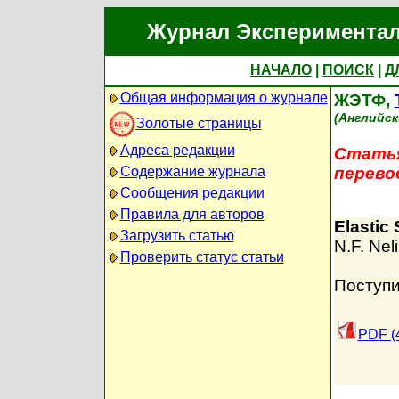
Журнал Экспериментал
НАЧАЛО
|
ПОИСК
|
Д
Общая информация о журнале
ЖЭТФ,
(Английск
Золотые страницы
Адреса редакции
Статья
Содержание журнала
перево
Сообщения редакции
Правила для авторов
Elastic
Загрузить статью
N.F. Nel
Проверить статус статьи
Поступи
PDF (