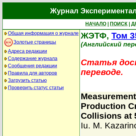
Журнал Экспериментал
НАЧАЛО
|
ПОИСК
|
Д
Общая информация о журнале
ЖЭТФ,
Том 3
Золотые страницы
(Английский пер
Адреса редакции
Содержание журнала
Статья дост
Сообщения редакции
переводе.
Правила для авторов
Загрузить статью
Проверить статус статьи
Measurement 
Production C
Collisions a
Iu. M. Kazarin