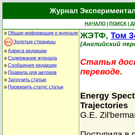
Журнал Экспериментал
НАЧАЛО
|
ПОИСК
|
Д
Общая информация о журнале
ЖЭТФ,
Том 3
Золотые страницы
(Английский пер
Адреса редакции
Содержание журнала
Статья дост
Сообщения редакции
переводе.
Правила для авторов
Загрузить статью
Проверить статус статьи
Energy Spect
Trajectories
G.E. Zil'berma
Поступила в 