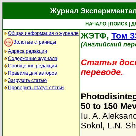
Журнал Экспериментал
НАЧАЛО
|
ПОИСК
|
Д
Общая информация о журнале
ЖЭТФ,
Том 3
Золотые страницы
(Английский пер
Адреса редакции
Содержание журнала
Статья дост
Сообщения редакции
переводе.
Правила для авторов
Загрузить статью
Проверить статус статьи
Photodisinteg
50 to 150 Me
Iu. A. Aleksan
Sokol
,
L.N. Sh