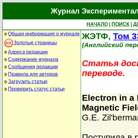
Журнал Экспериментал
НАЧАЛО
|
ПОИСК
|
Д
Общая информация о журнале
ЖЭТФ,
Том 3
Золотые страницы
(Английский пер
Адреса редакции
Содержание журнала
Статья дост
Сообщения редакции
переводе.
Правила для авторов
Загрузить статью
Проверить статус статьи
Electron in 
Magnetic Field
G.E. Zil'berma
Поступила в 