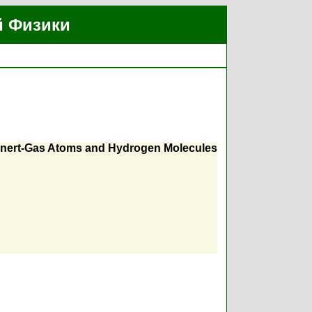
й Физики
h Inert-Gas Atoms and Hydrogen Molecules