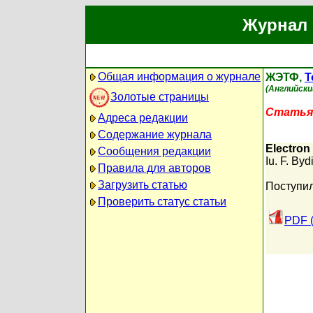
Журнал 
Общая информация о журнале
ЖЭТФ,
Т
(Английски
Золотые страницы
Статья 
Адреса редакции
Содержание журнала
Electron
Сообщения редакции
Iu. F. Byd
Правила для авторов
Загрузить статью
Поступил
Проверить статус статьи
PDF 