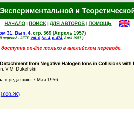
Экспериментальной и Теоретическо
НАЧАЛО
|
ПОИСК
|
ДЛЯ АВТОРОВ
|
ПОМОЩЬ
ом 31
,
Вып. 4
, стр. 569 (Апрель 1957)
й перевод - JETP,
Vol. 4
,
No. 4
,
p. 474
, April 1957 )
доступна on-line только в английском переводе.
 Detachment from Negative Halogen Ions in Collisions wit
in
,
V.M. Dukel'skii
а в редакцию: 7 Мая 1956
(1000.2K)