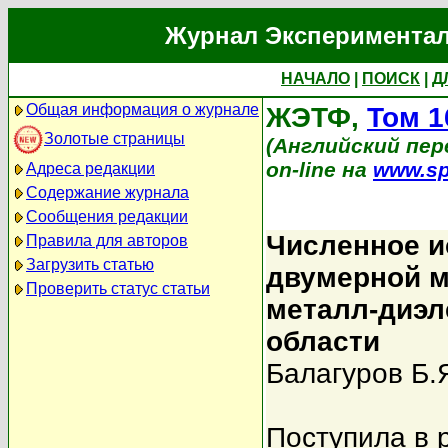
Журнал Экспериментал
НАЧАЛО
|
ПОИСК
|
Д
Общая информация о журнале
ЖЭТФ,
Том 1
Золотые страницы
(Английский перев
on-line на
www.sp
Адреса редакции
Содержание журнала
Сообщения редакции
Численное и
Правила для авторов
Загрузить статью
двумерной м
Проверить статус статьи
металл-диэл
области
Балагуров Б.
Поступила в 