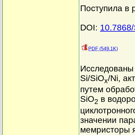
Поступила в 
DOI:
10.7868
PDF (549.1K)
Исследованы 
Si/SiO
/Ni, а
x
путем обрабо
SiO
в водоро
2
циклотронног
значении пара
мемристоры 