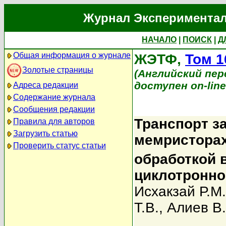
Журнал Экспериментал
НАЧАЛО
|
ПОИСК
|
Д
Общая информация о журнале
ЖЭТФ,
Том 1
Золотые страницы
(Английский перев
доступен on-lin
Адреса редакции
Содержание журнала
Сообщения редакции
Транспорт з
Правила для авторов
Загрузить статью
мемристорах
Проверить статус статьи
обработкой 
циклотронно
Исхакзай Р.М.
Т.В.
,
Алиев В