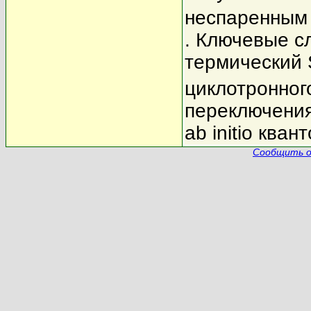
неспаренным э
. Ключевые с
термический 
циклотронног
переключения
ab initio ква
Сообщить о