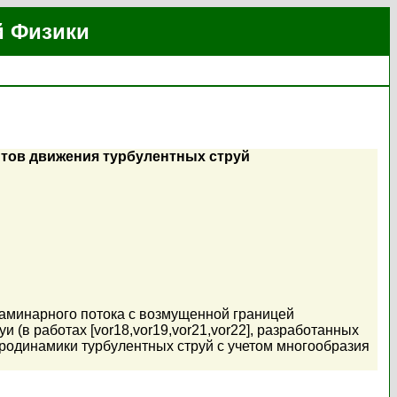
й Физики
тов движения турбулентных струй
аминарного потока с возмущенной границей
 (в работах [vor18,vor19,vor21,vor22], разработанных
родинамики турбулентных струй с учетом многообразия