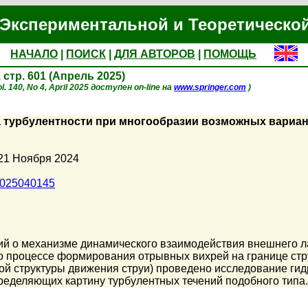
Экспериментальной и Теоретическо
НАЧАЛО
|
ПОИСК
|
ДЛЯ АВТОРОВ
|
ПОМОЩЬ
, стр. 601 (Апрель 2025)
l. 140, No 4, April 2025 доступен on-line на
www.springer.com
)
а турбулентности при многообразии возможных вариан
21 Ноября 2024
1025040145
ий о механизме динамического взаимодействия внешнего л
о процессе формирования отрывных вихрей на границе струи
й структуры движения струи) проведено исследование гид
ределяющих картину турбулентных течений подобного типа.