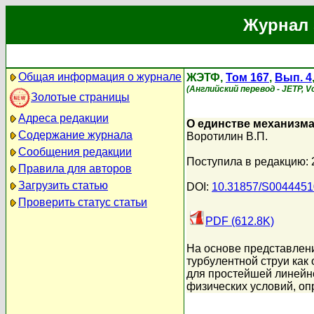
Журнал 
Общая информация о журнале
ЖЭТФ,
Том 167
,
Вып. 4
(Английский перевод - JETP, Vo
Золотые страницы
Адреса редакции
О единстве механизм
Содержание журнала
Воротилин В.П.
Сообщения редакции
Поступила в редакцию: 
Правила для авторов
Загрузить статью
DOI:
10.31857/S004445
Проверить статус статьи
PDF (612.8K)
На основе представлен
турбулентной струи как 
для простейшей линейно
физических условий, оп