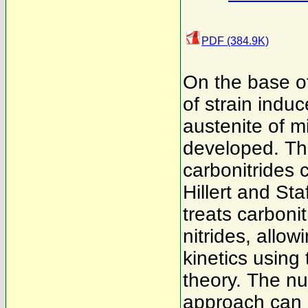
PDF (384.9K)
On the base of
of strain induc
austenite of m
developed. The
carbonitrides 
Hillert and St
treats carboni
nitrides, allow
kinetics using
theory. The nu
approach can di