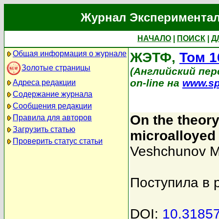
Журнал Экспериментал
НАЧАЛО
|
ПОИСК
|
Д
Общая информация о журнале
ЖЭТФ,
Том 1
Золотые страницы
(Английский перев
on-line на
www.sp
Адреса редакции
Содержание журнала
Сообщения редакции
On the theory
Правила для авторов
Загрузить статью
microalloyed 
Проверить статус статьи
Veshchunov M
Поступила в 
DOI:
10.3185