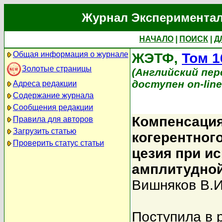
Журнал Экспериментал
НАЧАЛО
|
ПОИСК
|
Д
Общая информация о журнале
ЖЭТФ,
Том 1
Золотые страницы
(Английский перев
доступен on-lin
Адреса редакции
Содержание журнала
Сообщения редакции
Компенсация
Правила для авторов
Загрузить статью
когерентног
Проверить статус статьи
цезия при и
амплитудной
Вишняков В.И
Поступила в 