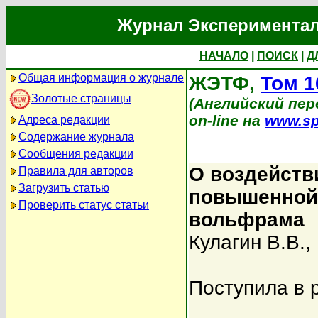
Журнал Экспериментал
НАЧАЛО
|
ПОИСК
|
Д
Общая информация о журнале
ЖЭТФ,
Том 1
Золотые страницы
(Английский пере
on-line на
www.sp
Адреса редакции
Содержание журнала
Сообщения редакции
О воздейств
Правила для авторов
Загрузить статью
повышенной 
Проверить статус статьи
вольфрама
Кулагин В.В.
,
Поступила в 