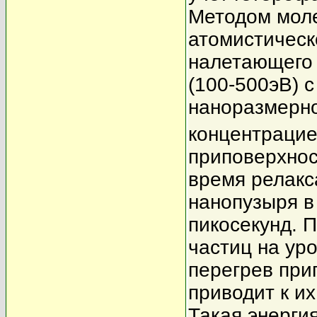
Методом мол
атомистическ
налетающего 
(100-500эВ) 
наноразмерно
концентрацие
приповерхнос
время релакс
нанопузыря 
пикосекунд. 
частиц на ур
перегрев при
приводит к и
Такая энерги