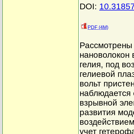
DOI:
10.3185
PDF (4M)
Рассмотрены 
нановолокон
гелия, под во
гелиевой пла
вольт пристен
наблюдается 
взрывной эле
развития мод
воздействием
учет гетероф