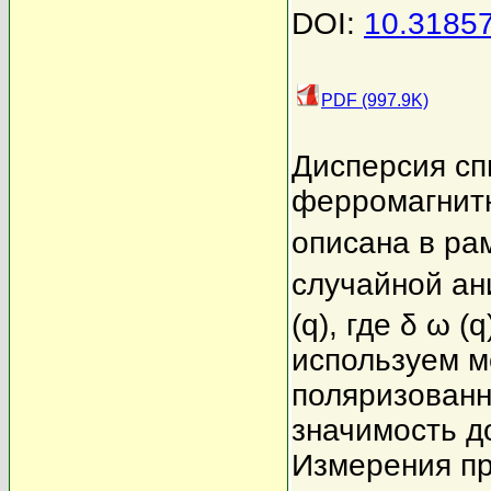
DOI:
10.3185
PDF (997.9K)
Дисперсия сп
ферромагнит
описана в ра
случайной ани
(q), где δ ω (
используем м
поляризованн
значимость до
Измерения пр