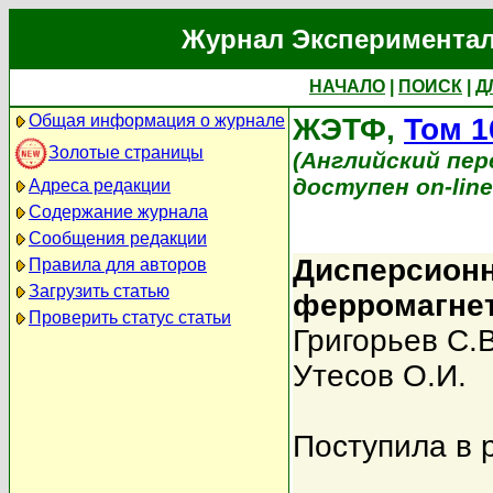
Журнал Экспериментал
НАЧАЛО
|
ПОИСК
|
Д
Общая информация о журнале
ЖЭТФ,
Том 1
Золотые страницы
(Английский перев
доступен on-lin
Адреса редакции
Содержание журнала
Сообщения редакции
Дисперсион
Правила для авторов
Загрузить статью
ферромагне
Проверить статус статьи
Григорьев С.В
Утесов О.И.
Поступила в 