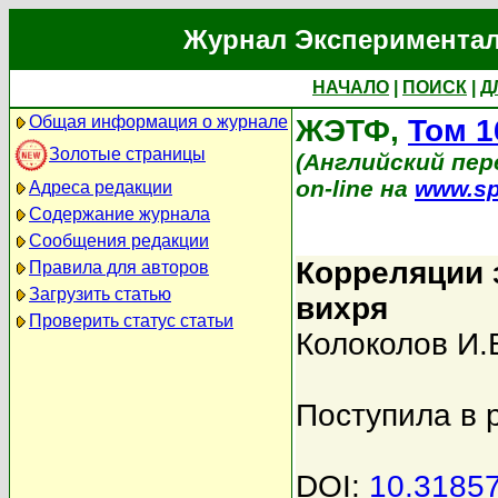
Журнал Экспериментал
НАЧАЛО
|
ПОИСК
|
Д
Общая информация о журнале
ЖЭТФ,
Том 1
Золотые страницы
(Английский пере
on-line на
www.sp
Адреса редакции
Содержание журнала
Сообщения редакции
Корреляции 
Правила для авторов
Загрузить статью
вихря
Проверить статус статьи
Колоколов И.
Поступила в 
DOI:
10.3185