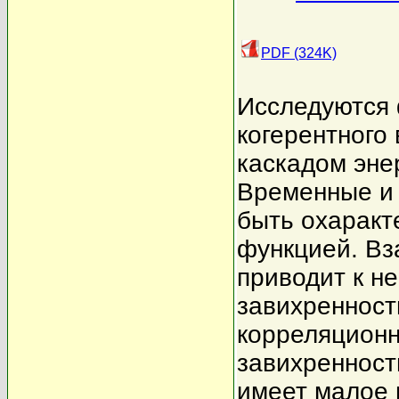
PDF (324K)
Исследуются 
когерентного
каскадом эне
Временные и 
быть охаракт
функцией. В
приводит к н
завихренност
корреляционн
завихренност
имеет малое 