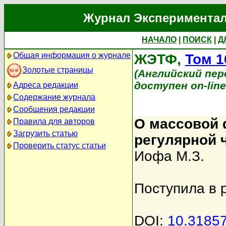
Журнал Экспериментал
НАЧАЛО
|
ПОИСК
|
Д
Общая информация о журнале
ЖЭТФ,
Том 1
Золотые страницы
(Английский перев
доступен on-lin
Адреса редакции
Содержание журнала
Сообщения редакции
О массовой 
Правила для авторов
Загрузить статью
регулярной 
Проверить статус статьи
Иофа М.З.
Поступила в 
DOI:
10.3185