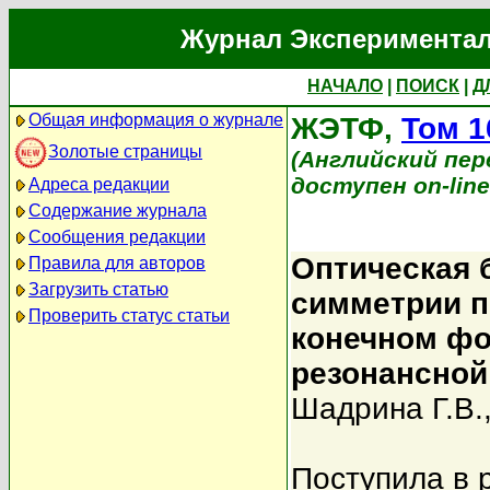
Журнал Экспериментал
НАЧАЛО
|
ПОИСК
|
Д
Общая информация о журнале
ЖЭТФ,
Том 1
Золотые страницы
(Английский перев
доступен on-lin
Адреса редакции
Содержание журнала
Сообщения редакции
Оптическая 
Правила для авторов
Загрузить статью
симметрии п
Проверить статус статьи
конечном фо
резонансной
Шадрина Г.В.
Поступила в 