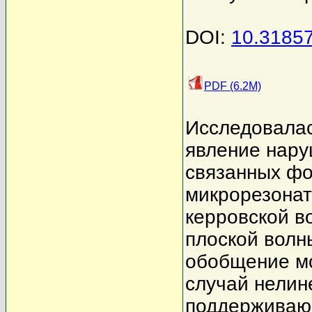
DOI:
10.3185
PDF (6.2M)
Исследовалас
явление нару
связанных фо
микрорезонат
керровской в
плоской волн
обобщение мо
случай нелин
поддерживаю