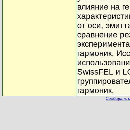
влияние на г
характеристик
от оси, эмитт
сравнение ре
эксперимента
гармоник. Ис
использовани
SwissFEL и L
группировате
гармоник.
Сообщить о