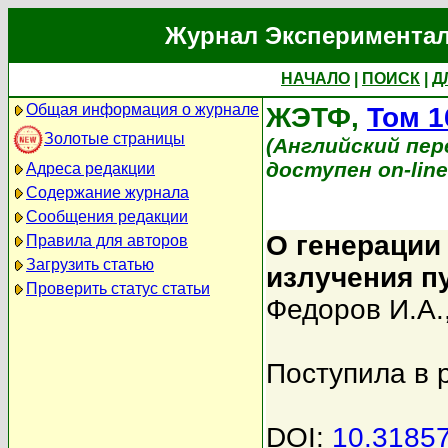
Журнал Экспериментал
НАЧАЛО
|
ПОИСК
|
Д
Общая информация о журнале
ЖЭТФ,
Том 1
Золотые страницы
(Английский перев
доступен on-lin
Адреса редакции
Содержание журнала
Сообщения редакции
О генерации
Правила для авторов
Загрузить статью
излучения п
Проверить статус статьи
Федоров И.А.
Поступила в 
DOI:
10.3185