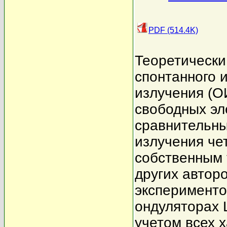
PDF (514.4K)
Теоретически
спонтанного 
излучения (О
свободных эл
сравнительны
излучения че
собственным 
других автор
эксперименто
ондуляторах 
учетом всех 