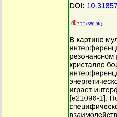
DOI:
10.3185
PDF (380.9K)
В картине му
интерференц
резонансном 
кристалле бо
интерференци
энергетическ
играет интер
[e21096-1]. 
специфическо
взаимодейств