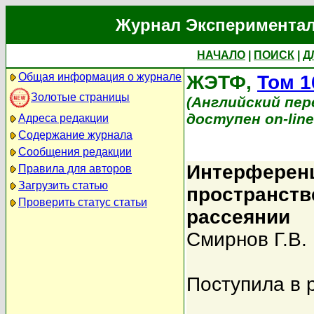
Журнал Экспериментал
НАЧАЛО
|
ПОИСК
|
Д
Общая информация о журнале
ЖЭТФ,
Том 1
Золотые страницы
(Английский перев
доступен on-lin
Адреса редакции
Содержание журнала
Сообщения редакции
Интерференц
Правила для авторов
Загрузить статью
пространств
Проверить статус статьи
рассеянии
Смирнов Г.В.
Поступила в 