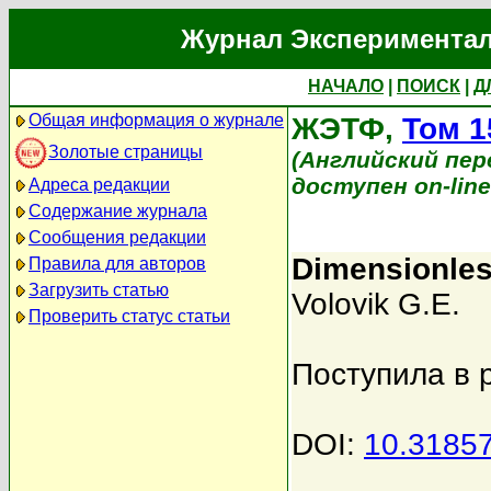
Журнал Экспериментал
НАЧАЛО
|
ПОИСК
|
Д
Общая информация о журнале
ЖЭТФ,
Том 1
Золотые страницы
(Английский перев
доступен on-lin
Адреса редакции
Содержание журнала
Сообщения редакции
Dimensionles
Правила для авторов
Загрузить статью
Volovik G.E.
Проверить статус статьи
Поступила в 
DOI:
10.3185