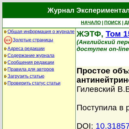
Журнал Экспериментал
НАЧАЛО
|
ПОИСК
|
Д
Общая информация о журнале
ЖЭТФ,
Том 1
Золотые страницы
(Английский перев
доступен on-lin
Адреса редакции
Содержание журнала
Сообщения редакции
Простое объ
Правила для авторов
Загрузить статью
антинейтрин
Проверить статус статьи
Гилевский В.В
Поступила в 
DOI:
10.3185