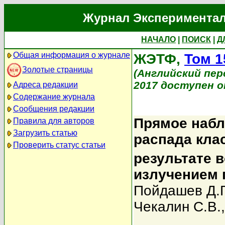
Журнал Экспериментал
НАЧАЛО
|
ПОИСК
|
Д
Общая информация о журнале
ЖЭТФ,
Том 1
Золотые страницы
(Английский перев
2017 доступен on
Адреса редакции
Содержание журнала
Сообщения редакции
Прямое наб
Правила для авторов
Загрузить статью
распада клас
Проверить статус статьи
результате 
излучением 
Пойдашев Д.Г
Чекалин С.В.