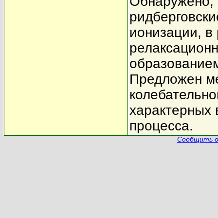
Обнаружено, 
ридберговски
ионизации, в
релаксационн
образованием
Предложен ме
колебательно
характерных 
процесса.
Сообщить о