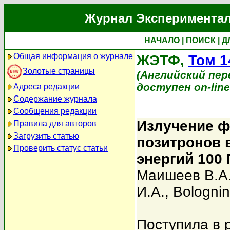
Журнал Экспериментал
НАЧАЛО
|
ПОИСК
|
Д
Общая информация о журнале
ЖЭТФ,
Том 1
Золотые страницы
(Английский перев
доступен on-lin
Адреса редакции
Содержание журнала
Сообщения редакции
Излучение ф
Правила для авторов
Загрузить статью
позитронов 
Проверить статус статьи
энергий 100 
Маишеев В.А
И.А.
,
Bolognin
Поступила в 