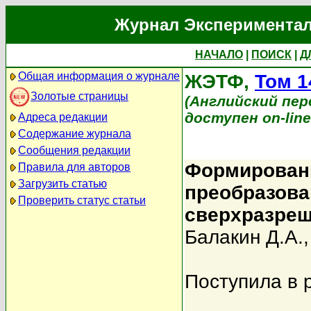
Журнал Экспериментал
НАЧАЛО
|
ПОИСК
|
Д
Общая информация о журнале
ЖЭТФ,
Том 1
Золотые страницы
(Английский перев
доступен on-lin
Адреса редакции
Содержание журнала
Сообщения редакции
Формировани
Правила для авторов
Загрузить статью
преобразова
Проверить статус статьи
сверхразре
Балакин Д.А.
Поступила в 